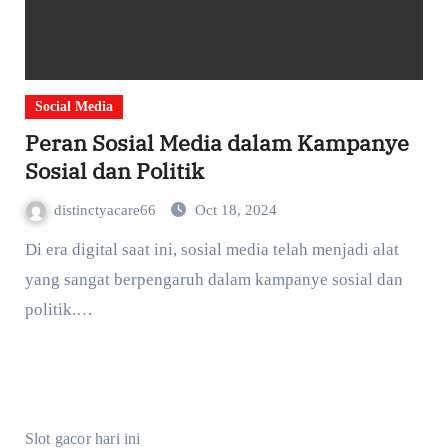
Social Media
Peran Sosial Media dalam Kampanye
Sosial dan Politik
distinctyacare66
Oct 18, 2024
Di era digital saat ini, sosial media telah menjadi alat
yang sangat berpengaruh dalam kampanye sosial dan
politik.…
Slot gacor hari ini