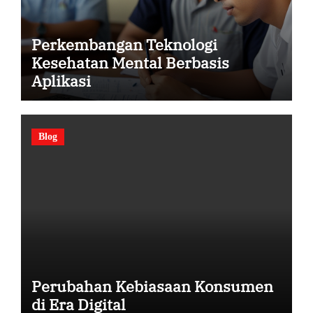
Perkembangan Teknologi
Kesehatan Mental Berbasis
Aplikasi
Blog
Perubahan Kebiasaan Konsumen
di Era Digital