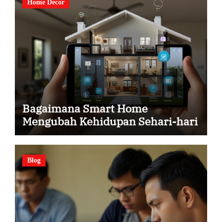
Home Decor
Bagaimana Smart Home
Mengubah Kehidupan Sehari-hari
Blog