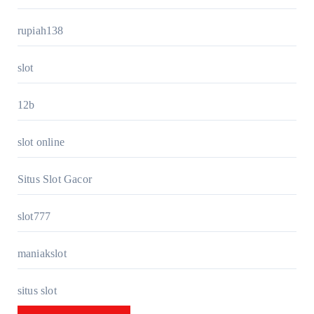
rupiah138
slot
12b
slot online
Situs Slot Gacor
slot777
maniakslot
situs slot