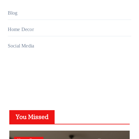
Blog
Home Decor
Social Media
You Missed