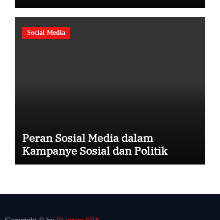
Social Media
Peran Sosial Media dalam
Kampanye Sosial dan Politik