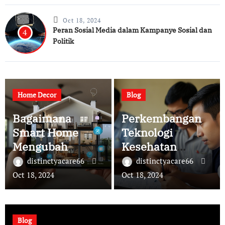
Oct 18, 2024
Peran Sosial Media dalam Kampanye Sosial dan
4
Politik
Home Decor
Blog
Bagaimana
Perkembangan
Smart Home
Teknologi
Mengubah
Kesehatan
Kehidupan
Mental Berbasis
distinctyacare66
distinctyacare66
Sehari-hari
Aplikasi
Oct 18, 2024
Oct 18, 2024
Blog